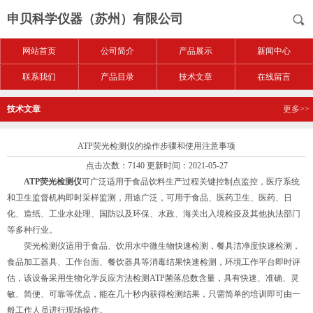
申贝科学仪器（苏州）有限公司
网站首页
公司简介
产品展示
新闻中心
联系我们
产品目录
技术文章
在线留言
技术文章
更多>>
ATP荧光检测仪的操作步骤和使用注意事项
点击次数：7140 更新时间：2021-05-27
ATP荧光检测仪
可广泛适用于食品饮料生产过程关键控制点监控，医疗系统
和卫生监督机构即时采样监测，用途广泛，可用于食品、医药卫生、医药、日
化、造纸、工业水处理、国防以及环保、水政、海关出入境检疫及其他执法部门
等多种行业。
荧光检测仪适用于食品、饮用水中微生物快速检测，餐具洁净度快速检测，
食品加工器具、工作台面、餐饮器具等消毒结果快速检测，环境工作平台即时评
估，该设备采用生物化学反应方法检测ATP菌落总数含量，具有快速、准确、灵
敏、简便、可靠等优点，能在几十秒内获得检测结果，只需简单的培训即可由一
般工作人员进行现场操作。