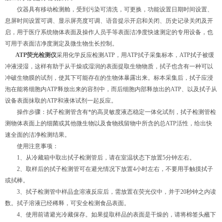
仪器具有移动检测舱，受到污染可清洗，可更换，功能设置日期时间设置、
息屏时间设置可调、显示屏亮度可调、语音提示开启和关闭、历史记录关闭及开
启，用于医疗系统物体表面及操作人员手等表面洁净度快速测定的专用设备，也
可用于表面洁净度测定及微生物生长控制。
ATP荧光检测仪
采用化学反应检测ATP，用ATP拭子采集标本，ATP拭子被缓
冲液浸湿，这样有助于从干燥或湿润的表面提取生物物质，拭子也含有一种可以
冲破生物膜的试剂，使其下可能存在的生物体暴露出来。标本采集后，拭子应浸
泡在能将细胞内ATP释放出来的容剂中，而后细胞内部释放出的ATP、以及拭子从
设备表面抹取的ATP和液体试剂一起反应。
操作步骤：拭子检测管含有*的高灵敏度液态稳定一体化试剂，拭子检测管检
测物体表面上的细菌或其他微生物以及食物残留物中所含的总ATP活性，给出快
速全面的洁净检测结果。
使用注意事项：
1、从冷藏箱中取出拭子检测管后，请在室温状态下放置5分钟左右。
2、取样后的拭子检测管可在避光情况下放置4小时左右，不要用手触摸拭子
或拭棒。
3、拭子检测管中样品盒溶液反应后，需放置在荧光仪中，并于20秒钟之内读
数。拭子溶液已经稀释，可安全检测食品表面。
4、使用前请避光冷藏保存。如果提取样品的表面是干燥的，请将棉签头蘸下