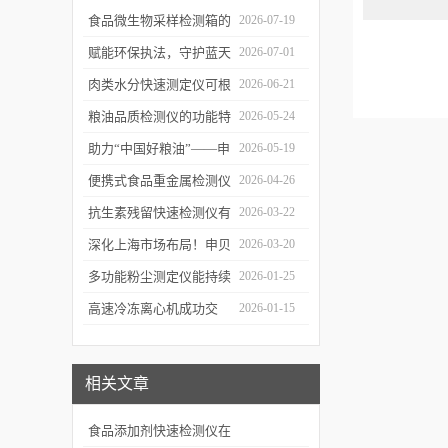
食品微生物采样检测箱的
2026-07-19
结构功能及具体使用流程
赋能环保执法，守护蓝天
2026-07-01
介绍
白云——粉尘测定仪成功
肉类水分快速测定仪可根
2026-06-21
交付某市生态环境执法支
据不同肉品的特性切换对
粮油品质检测仪的功能特
2026-05-24
队
应检测模式
点及优势体现
助力“中国好粮油”——申
2026-05-19
贝科学仪器粮油检测仪器
便携式食品重金属检测仪
2026-04-26
整装发往粮油站
有哪些特点值得选择？
抗生素残留快速检测仪有
2026-03-22
哪些优势值得选择？
深化上海市场布局！申贝
2026-03-20
科学仪器水质在线监测仪
多功能粉尘测定仪能持续
2026-01-25
成功签约沪上客户
监测粉尘浓度，实时显示
高速冷冻离心机成功交
2026-01-15
数据变化
付，赋能生物医药前沿研
发与精准检测
相关文章
食品添加剂快速检测仪在