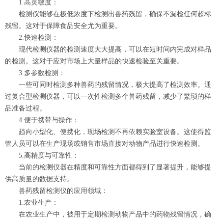
1.高灵敏度：
检测仪能够在极低浓度下检测出兽药残留，确保不漏检任何超标
残留。这对于保障食品安全尤为重要。
2.快速检测：
现代检测仪器的检测速度大大提高，可以在短时间内完成对样品
的检测。这对于应对市场上大量样品的快速检验至关重要。
3.多参数检测：
一些可同时检测多种兽药的残留情况，极大提高了检测效率。通
过复合型检测仪器，可以一次性检测多个兽药残留，减少了繁琐的样
品准备过程。
4.便于携带与操作：
趋向小型化、便携化，现场检测不再依赖实验室设备。这使得监
管人员可以在生产现场或销售市场直接对动物产品进行快速检测。
5.高精度与可靠性：
当前的检测仪器在精度和可靠性方面都得到了显著提升，能够提
供高质量的数据支持。
兽药残留检测仪的应用领域：
1.农业生产：
在农业生产中，被用于定期检测动物产品中的药物残留情况，确