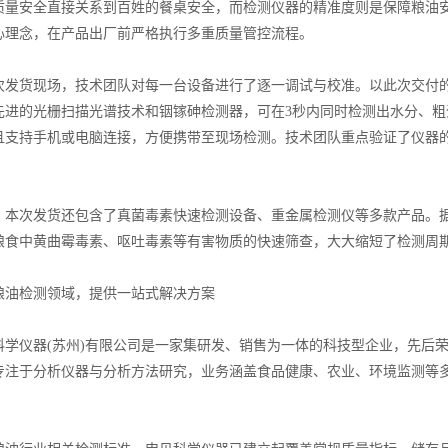
安全直接关系到百姓的餐桌安全，而检测仪器的精准度则是保障粮油安全
心理念，在产品出厂前严格执行多重质量管控流程。
货现场，技术团队对每一台设备进行了逐一调试与校准。以此次交付的核心产
先进的光栅扫描光谱技术和铟镓砷检测器，可在3秒内同时检测出水分、
且支持手机或电脑连接，方便携带至现场检测。技术团队重点验证了仪器
次发货还包含了真菌毒素快速检测设备、重金属检测仪等多款产品。据
粮食中黄曲霉毒素、呕吐毒素等有害物质的快速筛查，大大缩短了检测周
检测领域，提供一站式解决方案
仪器(苏州)有限公司是一家集研发、销售为一体的科技型企业，先后荣
专注于分析仪器与分析方法研究，业务涵盖食品健康、农业、环境监测等