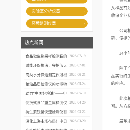
参照粮油
从样品前
实验室分析仪器
收储企业
环境监测仪器
公司相关
确、便捷
热点新闻
24小时
食品微生物采样检测箱的
2026-07-19
结构功能及具体使用流程
赋能环保执法，守护蓝天
2026-07-01
除了产品
介绍
白云——粉尘测定仪成功
肉类水分快速测定仪可根
2026-06-21
品实行终
交付某市生态环境执法支
的响应。
据不同肉品的特性切换对
粮油品质检测仪的功能特
2026-05-24
队
应检测模式
点及优势体现
助力“中国好粮油”——申
2026-05-19
此次粮油
贝科学仪器粮油检测仪器
便携式食品重金属检测仪
2026-04-26
可。从方
整装发往粮油站
有哪些特点值得选择？
抗生素残留快速检测仪有
2026-03-22
哪些优势值得选择？
深化上海市场布局！申贝
2026-03-20
展望未来