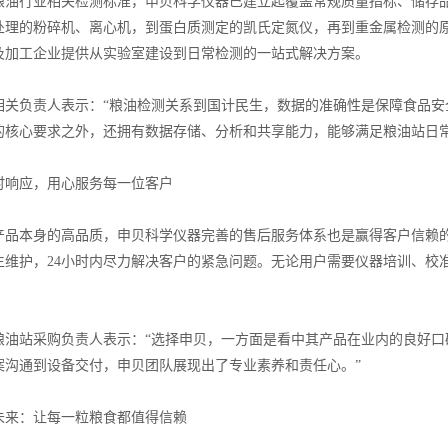
行业相关检测标准，申贝科学仪器已建立起覆盖常规质量指标、储存品
处理的粉碎机、离心机，到蛋白质测定的凯氏定氮仪，再到重金属检测的
及加工企业提供从实验室建设到日常检测的一站式解决方案。
负责人表示：“粮油检测关系到国计民生，数据的准确性是保障食品安
的核心要求之外，还拥有数据存储、分析和共享能力，能够满足粮油站日常
响应，用心服务每一位客户
本身的高品质，申贝科学仪器完善的售后服务体系也是赢得客户信赖的
生维护，24小时内尽力解决客户的紧急问题。无论用户需要仪器培训、校
站采购负责人表示：“选择申贝，一方面是看中其产品在业内的良好口
案沟通到设备交付，申贝团队展现出了专业素养和责任心。”
：让每一粒粮食都值得信赖