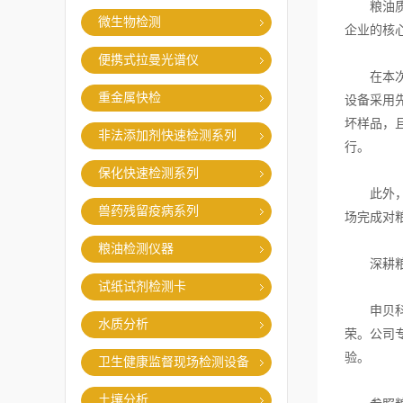
粮油质量
微生物检测
企业的核
便携式拉曼光谱仪
在本次发
重金属快检
设备采用
坏样品，
非法添加剂快速检测系列
行。
保化快速检测系列
此外，本
兽药残留疫病系列
场完成对
粮油检测仪器
深耕粮油
试纸试剂检测卡
申贝科学
水质分析
荣。公司
验。
卫生健康监督现场检测设备
土壤分析