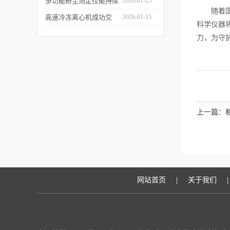
科学仪器水质在线监测仪
多功能粉尘测定仪能持续
2026-01-25
随着国家
成功签约沪上客户
监测粉尘浓度，实时显示
高速冷冻离心机成功交
2026-01-15
科学仪器
数据变化
付，赋能生物医药前沿研
力，为守
发与精准检测
上一篇：
|
|
网站首页
关于我们