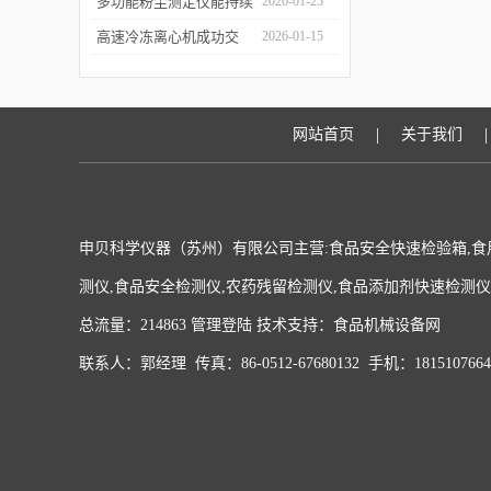
科学仪器水质在线监测仪
多功能粉尘测定仪能持续
2026-01-25
成功签约沪上客户
监测粉尘浓度，实时显示
高速冷冻离心机成功交
2026-01-15
数据变化
付，赋能生物医药前沿研
发与精准检测
|
|
网站首页
关于我们
申贝科学仪器（苏州）有限公司主营:食品安全快速检验箱,食
测仪,食品安全检测仪,农药残留检测仪,食品添加剂快速检测
总流量：214863
管理登陆
技术支持：
食品机械设备网
联系人：郭经理 传真：86-0512-67680132 手机：181510766