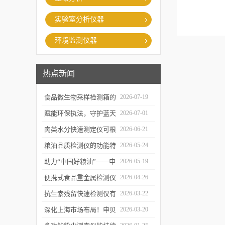
实验室分析仪器
环境监测仪器
热点新闻
食品微生物采样检测箱的
2026-07-19
结构功能及具体使用流程
赋能环保执法，守护蓝天
2026-07-01
介绍
白云——粉尘测定仪成功
肉类水分快速测定仪可根
2026-06-21
交付某市生态环境执法支
据不同肉品的特性切换对
粮油品质检测仪的功能特
2026-05-24
队
应检测模式
点及优势体现
助力“中国好粮油”——申
2026-05-19
贝科学仪器粮油检测仪器
便携式食品重金属检测仪
2026-04-26
整装发往粮油站
有哪些特点值得选择？
抗生素残留快速检测仪有
2026-03-22
哪些优势值得选择？
深化上海市场布局！申贝
2026-03-20