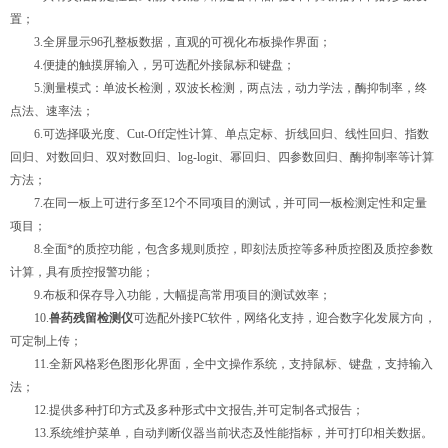
置；
3.全屏显示96孔整板数据，直观的可视化布板操作界面；
4.便捷的触摸屏输入，另可选配外接鼠标和键盘；
5.测量模式：单波长检测，双波长检测，两点法，动力学法，酶抑制率，终
点法、速率法；
6.可选择吸光度、Cut-Off定性计算、单点定标、折线回归、线性回归、指数
回归、对数回归、双对数回归、log-logit、幂回归、四参数回归、酶抑制率等计算
方法；
7.在同一板上可进行多至12个不同项目的测试，并可同一板检测定性和定量
项目；
8.全面*的质控功能，包含多规则质控，即刻法质控等多种质控图及质控参数
计算，具有质控报警功能；
9.布板和保存导入功能，大幅提高常用项目的测试效率；
10.
兽药残留检测仪
可选配外接PC软件，网络化支持，迎合数字化发展方向，
可定制上传；
11.全新风格彩色图形化界面，全中文操作系统，支持鼠标、键盘，支持输入
法；
12.提供多种打印方式及多种形式中文报告,并可定制各式报告；
13.系统维护菜单，自动判断仪器当前状态及性能指标，并可打印相关数据。