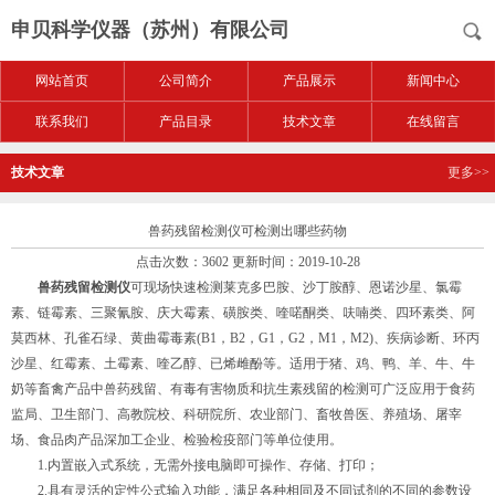
申贝科学仪器（苏州）有限公司
网站首页
公司简介
产品展示
新闻中心
联系我们
产品目录
技术文章
在线留言
技术文章
更多>>
兽药残留检测仪可检测出哪些药物
点击次数：3602 更新时间：2019-10-28
兽药残留检测仪
可现场快速检测莱克多巴胺、沙丁胺醇、恩诺沙星、氯霉
素、链霉素、三聚氰胺、庆大霉素、磺胺类、喹喏酮类、呋喃类、四环素类、阿
莫西林、孔雀石绿、黄曲霉毒素(B1，B2，G1，G2，M1，M2)、疾病诊断、环丙
沙星、红霉素、土霉素、喹乙醇、已烯雌酚等。适用于猪、鸡、鸭、羊、牛、牛
奶等畜禽产品中兽药残留、有毒有害物质和抗生素残留的检测可广泛应用于食药
监局、卫生部门、高教院校、科研院所、农业部门、畜牧兽医、养殖场、屠宰
场、食品肉产品深加工企业、检验检疫部门等单位使用。
1.内置嵌入式系统，无需外接电脑即可操作、存储、打印；
2.具有灵活的定性公式输入功能，满足各种相同及不同试剂的不同的参数设