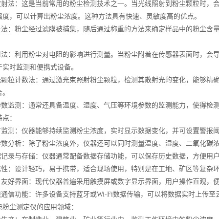
射法：这是当前常用的粉尘检测技术之一。当光线照射到粉尘颗粒时，会
强度，可以计算出粉尘浓度。这种方法具有快速、灵敏度高的优点。
法：粉尘经过滤膜被捕集，随后通过称重的方法来确定样品中的粉尘含量
法：利用粉尘对电阻的影响进行测量。当粉尘附着在传感器表面时，会导
于实时监测和便携式设备。
颗粒计数法：通过激光束照射粉尘颗粒，检测其散射光的变化，能够精确
合。
数监测：通常还具备温度、湿度、气压等环境参数的监测能力，使得检测
点：
监测：仪器能够持续监测粉尘浓度，实时显示数据变化，并可设置警报阈
数分析：除了粉尘浓度外，仪器还可以同时测量温度、湿度、二氧化碳浓
记录与存储：仪器通常配备数据存储功能，可以保存历史数据，方便用户
性：设计轻巧，易于携带，适合现场使用，特别是在工地、矿区等复杂
友好界面：现代仪器普遍采用触摸屏或数字显示界面，用户操作直观，
通信功能：许多设备支持蓝牙或Wi-Fi数据传输，可以将数据实时上传
尘测定仪的应用领域：