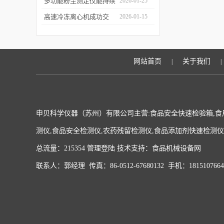
科学仪器水质在线监测仪
多功能粉尘测定仪能持续
2026-01-25
成功签约沪上客户
监测粉尘浓度，实时显示
高速冷冻离心机成功交
2026-01-15
数据变化
付，赋能生物医药前沿研
发与精准检测
网站首页
关于我们
|
|
申贝科学仪器（苏州）有限公司主营:食品安全快速检验箱,食
测仪,食品安全检测仪,农药残留检测仪,食品添加剂快速检测
总流量：215354
管理登陆
技术支持：
食品机械设备网
联系人：郭经理 传真：86-0512-67680132 手机：181510766