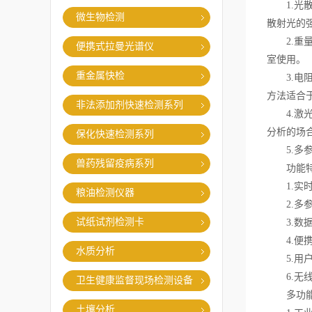
1.光散
微生物检测
散射光的
2.重量
便携式拉曼光谱仪
室使用。
重金属快检
3.电阻
方法适合
非法添加剂快速检测系列
4.激光
分析的场
保化快速检测系列
5.多参
兽药残留疫病系列
功能特
1.实时
粮油检测仪器
2.多参
试纸试剂检测卡
3.数据
4.便携
水质分析
5.用户
6.无线
卫生健康监督现场检测设备
多功能粉
土壤分析