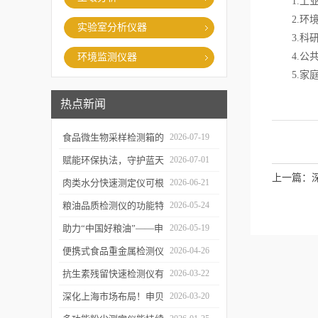
1.工业
2.环境
实验室分析仪器
3.科研
4.公共
环境监测仪器
5.家庭
热点新闻
食品微生物采样检测箱的
2026-07-19
结构功能及具体使用流程
赋能环保执法，守护蓝天
2026-07-01
上一篇：
介绍
白云——粉尘测定仪成功
肉类水分快速测定仪可根
2026-06-21
交付某市生态环境执法支
据不同肉品的特性切换对
粮油品质检测仪的功能特
2026-05-24
沪上客户
队
应检测模式
点及优势体现
助力“中国好粮油”——申
2026-05-19
贝科学仪器粮油检测仪器
便携式食品重金属检测仪
2026-04-26
整装发往粮油站
有哪些特点值得选择？
抗生素残留快速检测仪有
2026-03-22
哪些优势值得选择？
深化上海市场布局！申贝
2026-03-20