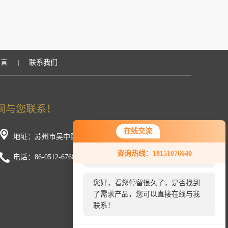
留言
联系我们
|
在线交流
地址：苏州市吴中区金枫路216号东创科技园D幢
您好！欢迎前来咨询，很高兴为您
咨询热线：18151076640
服务，请问您要咨询什么问题呢？
电话：86-0512-67681058
您好，看您停留很久了，是否找到
了需求产品，您可以直接在线与我
联系！