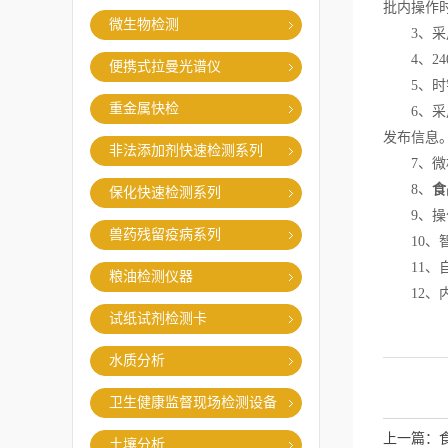
批内操作
微生物检测
3、采用
4、24
便携式拉曼光谱仪
5、时钟
重金属快检
6、采用
发布信息
非法添加剂快速检测系列
7、微机
8、
食
保化快速检测系列
9、操作
兽药残留疫病系列
10、智
11、自动
粮油检测仪器
12、内
试纸试剂检测卡
水质分析
卫生健康监督现场检测设备
上一篇：
土壤分析