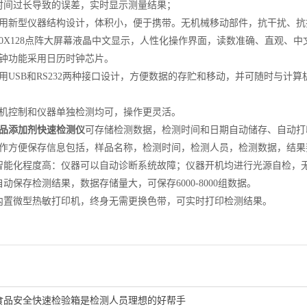
时间过长导致的误差，实时显示测量结果；
新型仪器结构设计，体积小，便于携带。无机械移动部件，抗干扰、抗
0X128点阵大屏幕液晶中文显示，人性化操作界面，读数准确、直观、
功能采用日历时钟芯片。
USB和RS232两种接口设计，方便数据的存贮和移动，并可随时与计
。
控制和仪器单独检测均可，操作更灵活。
品添加剂快速检测仪
可存储检测数据，检测时间和日期自动储存、自动打
方便保存信息包括，样品名称，检测时间，检测人员，检测数据，结果
能化程度高：仪器可以自动诊断系统故障；仪器开机均进行光源自检，
保存检测结果，数据存储量大，可保存6000-8000组数据。
置微型热敏打印机，终身无需更换色带，可实时打印检测结果。
食品安全快速检验箱是检测人员理想的好帮手