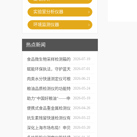
实验室分析仪器
环境监测仪器
热点新闻
食品微生物采样检测箱的
2026-07-19
结构功能及具体使用流程
赋能环保执法，守护蓝天
2026-07-01
介绍
白云——粉尘测定仪成功
肉类水分快速测定仪可根
2026-06-21
交付某市生态环境执法支
据不同肉品的特性切换对
粮油品质检测仪的功能特
2026-05-24
队
应检测模式
点及优势体现
助力“中国好粮油”——申
2026-05-19
贝科学仪器粮油检测仪器
便携式食品重金属检测仪
2026-04-26
整装发往粮油站
有哪些特点值得选择？
抗生素残留快速检测仪有
2026-03-22
哪些优势值得选择？
深化上海市场布局！申贝
2026-03-20