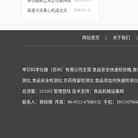
科学仪器水质在线监测仪
多功能粉尘测定仪能持续
2026-01-25
成功签约沪上客户
监测粉尘浓度，实时显示
高速冷冻离心机成功交
2026-01-15
数据变化
付，赋能生物医药前沿研
发与精准检测
|
|
网站首页
关于我们
申贝科学仪器（苏州）有限公司主营:食品安全快速检验箱,食
测仪,食品安全检测仪,农药残留检测仪,食品添加剂快速检测
总流量：215103
管理登陆
技术支持：
食品机械设备网
联系人：郭经理 传真：86-0512-67680132 手机：181510766