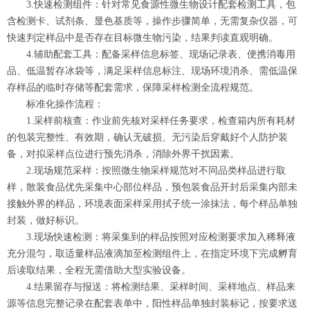
3.快速检测组件：针对常见食源性微生物设计配套检测工具，包
含检测卡、试剂条、显色基质等，操作步骤简单，无需复杂仪器，可
快速判定样品中是否存在目标微生物污染，结果判读直观明确。
4.辅助配套工具：配备采样信息标签、现场记录表、便携消毒用
品、低温暂存冰袋等，满足采样信息标注、现场环境消杀、需低温保
存样品的临时存储等配套需求，保障采样检测全流程规范。
标准化操作流程：
1.采样前核查：作业前先核对采样任务要求，检查箱内所有耗材
的包装完整性、有效期，确认无破损、无污染后穿戴好个人防护装
备，对拟采样点位进行预先消杀，消除外界干扰因素。
2.现场规范采样：按照微生物采样规范对不同品类样品进行取
样，散装食品优先采集中心部位样品，预包装食品开封后采集内部未
接触外界的样品，环境表面采样采用拭子统一涂抹法，每个样品单独
封装，做好标识。
3.现场快速检测：将采集到的样品按照对应检测要求加入稀释液
充分混匀，取适量样品液滴加至检测组件上，在指定环境下完成孵育
后读取结果，全程无需借助大型实验设备。
4.结果留存与报送：将检测结果、采样时间、采样地点、样品来
源等信息完整记录在配套表单中，阳性样品单独封装标记，按要求送