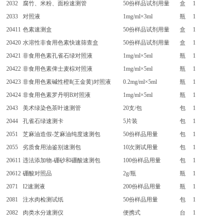
2032
腐竹、米粉、面粉速测管
50份样品试剂用量
盒
1
2033
对照液
1mg/ml×3ml
瓶
1
20411
色素速测盒
50份样品试剂用量
盒
1
20420
水溶性非食用色素快速筛查盒
50份样品试剂用量
盒
1
20421
非食用色素孔雀石绿对照液
1mg/ml×5ml
瓶
1
20422
非食用色素俾士麦棕对照液
1mg/ml×5ml
瓶
1
20423
非食用色素碱性橙Ⅱ(王金黄)对照液
0.2mg/ml×5ml
瓶
1
20424
非食用色素罗丹明B对照液
1mg/ml×5ml
瓶
1
2043
美术绿染色茶叶速测管
20支/包
包
1
2044
孔雀石绿速测卡
5片装
包
1
2051
芝麻油造假-芝麻油纯度速测包
50份样品用量
包
1
2055
劣质食用油鉴别速测包
10次测试用量
包
1
20611
违法添加物-硼砂和硼酸速测包
100份样品用量
包
1
20612
硼酸对照品
2g/瓶
瓶
1
2071
I2速测液
200份样品用量
瓶
1
2081
注水肉检测试纸
50份样品用量
包
1
2082
肉类水分速测仪
便携式
台
1