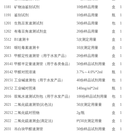
1181
矿物油鉴别试剂
10份样品用量
盒
1
1191
鉴别试剂
10份样品用量
瓶
1
1201
生熟豆浆速测试剂
50份样品用量
包
1
1202
有毒豆角速测试剂盒
20份样品用量
盒
1
5512
B1速测卡
5次测定用量
盒
1
5581
呕吐毒素速测卡
10次测定用量
盒
1
2013
甲醛定性速测管（用于水发产品）
20份样品用量
盒
1
20141
甲醛半定量速测管（用于各类食品）
50份样品试剂用量
盒
1
20142
甲醛对照溶液
3.7%～4.0%*2ml
瓶
1
20151
工业碱速测包（用于水发产品）
40份样品试剂用量
包
1
20152
工业碱对照液
140mg/ml*2ml
瓶
1
2016
双氧水速测试剂包（用于水发产品）
100份样品试剂用量
包
1
2021
二氧化硫速测管(比色法)
50次测定用量量
盒
1
20212
二氧化硫对照物
2g/瓶
盒
1
2022
二氧化硫速测盒(滴定法)
约50次测定用量
盒
1
2031
吊白块甲醛速测管
50份样品试剂用量
盒
1