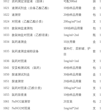
1012
农药测定浸提液 （固体）
可配300ml
袋
1
1021
速测试剂盒（自备乙酸乙酯）
10份样品用量
盒
1
1022
速测管
20份样品用量
包
1
1024
对照液（乙酸乙酯介质）
200ug/ml*1ml
支
1
1031
敌鼠钠盐速测包
100份样品用量
包
1
1033
敌鼠钠盐对照液（乙醇溶液）
1mg/ml×2ml
瓶
1
1034
鼠药速测盒
10次用量
盒
1
紫外灯、层析罐、护
1035
鼠药速测盒辅助设备
套
1
目
1036
鼠药对照液
1mg/ml×1ml
支
1
1041
安妥检测试纸 （鼠药）
40份样品用量
包
1
1050
胺速测试剂盒
30份样品用量
盒
1
1051
胺速测管
20份样品用量
包
1
1052
鼠药对照液 (乙醇介质)
100ug/ml*1ml
支
1
1055
鼠药筛查液
10份样品用量
支
1
1061
NaNO2速测管
20支装
包
2
1062
NaNO2对照液
1mg/ml*2ml
支
1