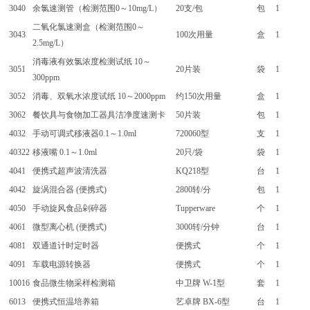
3040
余氯速测管（检测范围0～10mg/L）
20支/包
包
1
二氧化氯速测盒（检测范围0～
3043
100次用量
盒
1
2.5mg/L）
消毒液有效氯浓度检测试纸 10～
3051
20片装
袋
1
300ppm
3052
消毒、双氧水浓度试纸 10～2000ppm
约150次用量
盒
1
3062
餐饮具与食物加工器具洁净度速测卡
50片装
包
1
4032
手动可调式移液器0.1～1.0ml
720060型
支
1
40322
移液嘴 0.1～1.0ml
20只/袋
袋
1
4041
便携式超声波清洗器
KQ218型
台
1
4042
旋涡混合器 (便携式)
2800转/分
包
1
4050
手动旋风食品剁碎器
Tupperware
个
1
4061
微型离心机 (便携式)
3000转/分钟
台
1
4081
双通道计时定时器
便携式
个
1
4091
车载电源转换器
便携式
个
1
10016
食品微生物采样检测箱
中卫牌 W-1型
套
1
6013
便携式恒温培养箱
艺卓牌 BX-6型
台
1