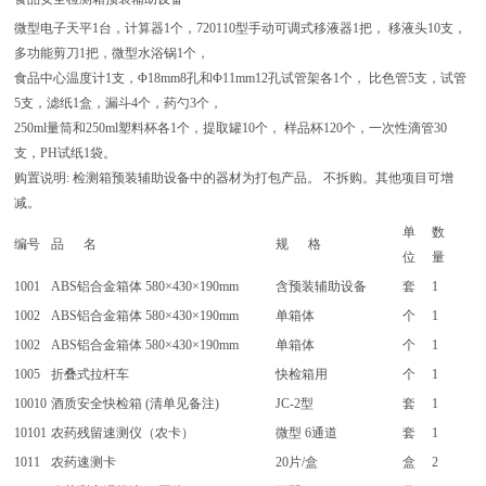
微型电子天平1台，计算器1个，720110型手动可调式移液器1把， 移液头10支，
多功能剪刀1把，微型水浴锅1个，
食品中心温度计1支，Φ18mm8孔和Φ11mm12孔试管架各1个， 比色管5支，试管
5支，滤纸1盒，漏斗4个，药勺3个，
250ml量筒和250ml塑料杯各1个，提取罐10个， 样品杯120个，一次性滴管30
支，PH试纸1袋。
购置说明: 检测箱预装辅助设备中的器材为打包产品。 不拆购。其他项目可增
减。
单
数
编号
品 名
规 格
位
量
1001
ABS铝合金箱体 580×430×190mm
含预装辅助设备
套
1
1002
ABS铝合金箱体 580×430×190mm
单箱体
个
1
1002
ABS铝合金箱体 580×430×190mm
单箱体
个
1
1005
折叠式拉杆车
快检箱用
个
1
10010
酒质安全快检箱 (清单见备注)
JC-2型
套
1
10101
农药残留速测仪（农卡）
微型 6通道
套
1
1011
农药速测卡
20片/盒
盒
2