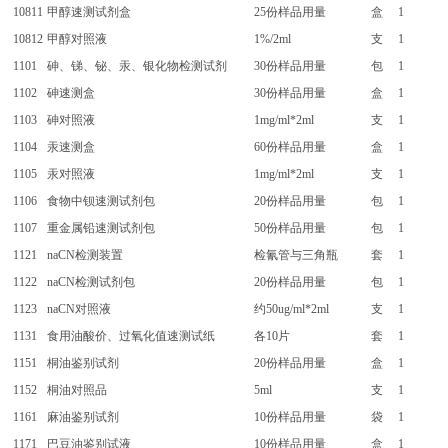
10811
甲醇速测试剂盒
25份样品用量
盒
1
10812
甲醇对照液
1%/2ml
支
1
1101
砷、锑、铋、汞、银化物检测试剂
30份样品用量
包
1
1102
砷速测盒
30份样品用量
盒
1
1103
砷对照液
1mg/ml*2ml
支
1
1104
汞速测盒
60份样品用量
盒
1
1105
汞对照液
1mg/ml*2ml
支
1
1106
食物中钡速测试剂包
20份样品用量
包
1
1107
重金属铅速测试剂包
50份样品用量
包
1
1121
naCN检测装置
检氰管与三角瓶
套
1
1122
naCN检测试剂包
20份样品用量
包
1
1123
naCN对照液
约50ug/ml*2ml
支
1
1131
食用油酸价、过氧化值速测试纸
各10片
套
1
1151
桐油鉴别试剂
20份样品用量
盒
1
1152
桐油对照品
5ml
支
1
1161
麻油鉴别试剂
10份样品用量
袋
1
1171
巴豆油鉴别试液
10份样品用量
盒
1