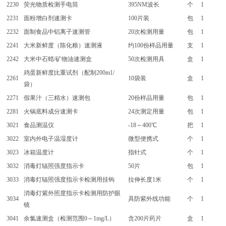
2230
荧光物质检测手电筒
395NM波长
个
1
2231
面粉增白剂速测卡
100片装
包
1
2232
面制食品中铝离子速测管
20次检测用量
包
1
2241
大米新鲜度（陈化粮）速测液
约100份样品用量
支
1
2242
大米中石蜡/矿物油速测盒
50次检测用具
盒
1
鸡蛋新鲜度比重试剂（配制200m1/
2261
10袋装
盒
1
袋）
2271
假果汁（三精水）速测包
20份样品用量
包
1
2281
火锅底料成分速测卡
24次测定用量
包
1
3021
食品
测温仪
-18～400℃
把
1
3022
室内外电子温湿度计
微型便携式
个
1
3023
冰箱温度计
指针式
个
1
3032
消毒灯辐照强度指示卡
50片
包
1
3033
消毒灯辐照强度指示卡检测用挂钩
拉伸长度1米
个
1
消毒灯紫外照度指示卡检测用防护眼
3034
具防紫外线功能
个
1
镜
3041
余氯速测盒（检测范围0～1mg/L）
含200片药片
盒
1