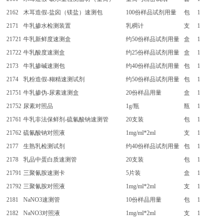
2162
木耳造假-盐囟（镁盐）速测包
100份样品试剂用量
包
1
2171
牛乳掺水检测装置
乳稠计
支
1
21721
牛乳新鲜度速测盒
约50份样品试剂用量
盒
1
21722
牛乳酸度速测盒
约25份样品试剂用量
盒
1
2173
牛乳掺碱速测包
约40份样品试剂用量
包
1
2174
乳粉造假-糊精速测试剂
约50份样品试剂用量
包
1
21751
牛乳掺伪-尿素速测盒
20份样品用量
盒
1
21752
尿素对照品
1g/瓶
瓶
1
21761
牛乳非法保鲜剂-硫氰酸钠速测管
20支装
包
1
21762
硫氰酸钠对照液
1mg/ml*2ml
支
1
2177
生熟乳检测试剂
约40份样品试剂用量
包
1
2178
乳品中蛋白质速测管
20支装
包
1
21791
三聚氰胺速测卡
5片装
盒
1
21792
三聚氰胺对照液
1mg/ml*2ml
支
1
2181
NaNO3速测管
10份样品用量
包
1
2182
NaNO3对照液
1mg/ml*2ml
支
1