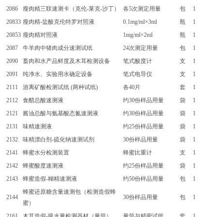
2086
瘦肉精三联速测卡（克伦-莱克-沙丁）
各5次测定用量
包
1
20833
瘦肉精-盐酸克伦特罗对照液
0.1mg/ml×3ml
瓶
1
20853
瘦肉精对照液
1mg/ml×2ml
瓶
1
2087
牛羊肉中猪肉成分速测试纸
24次测定用量
包
1
2090
畜肉和水产品鲜度及木耳检测设备
笔式酸度计
支
1
2091
纯净水、实验用水确定设备
笔式电导仪
支
1
2111
游离矿酸检测试纸 (两种试纸)
各40片
套
1
2112
食醋总酸速测液
约30份样品用量
袋
1
2121
酱油总酸与氨基酸态氮速测液
约30份样品用量
袋
1
2131
味精速测液
约25份样品用量
袋
1
2132
味精漂白剂-硫化钠速测试剂
30份样品用量
袋
1
2141
蜂蜜水分检测装置
蜂蜜比重计
支
1
2142
蜂蜜酸度速测液
约25份样品用量
袋
1
2143
蜂蜜造假-糊精速测液
约50份样品用量
包
1
蜂蜜还原糖含量速测包（检测造假蜂
2144
30份样品用量
包
1
蜜）
2161
木耳造假-吸水量检测器材（量筒）
量筒与精密试纸
套
1