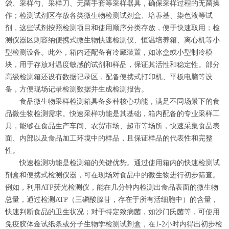
袋、采样勺、采样刀、无菌手套等采样器具，确保采样过程的无菌操
作；检测试剂区存放各类微生物检测试剂盒、培养基、染色液等试
剂，这些试剂按照检测项目和使用顺序分类存放，便于快速取用；检
测仪器区则容纳便携式微生物快速检测仪、恒温培养箱、离心机等小
型检测设备。此外，箱内还配备有冷藏装置，如冰盒或小型制冷模
块，用于存放对温度敏感的试剂和样品，保证其活性和稳定性。部分
高级检测箱还设有数据记录区，配备便携式打印机、平板电脑等设
备，方便现场记录检测数据并生成检测报告。
食品微生物采样检测箱具备多种核心功能，满足不同场景下的食
品微生物检测需求。快速采样功能是其基础，箱内配备的专业采样工
具，能够在食品生产车间、农贸市场、超市等场所，快速采集食品表
面、内部以及食品加工环境中的样品，且保证样品的代表性和完整
性。
快速检测功能是检测箱的关键优势。通过使用箱内的快速检测试
剂盒和便携式检测仪器，可在现场对食品中的微生物进行初步筛查。
例如，利用ATP荧光检测仪，能在几分钟内检测出食品表面的微生物
总量，通过检测ATP（三磷酸腺苷，存在于所有活细胞中）的含量，
快速判断食品的卫生状况；对于特定致病菌，如沙门氏菌等，可使用
免疫胶体金试纸条或分子生物学检测试剂盒，在1-2小时内得出初步检