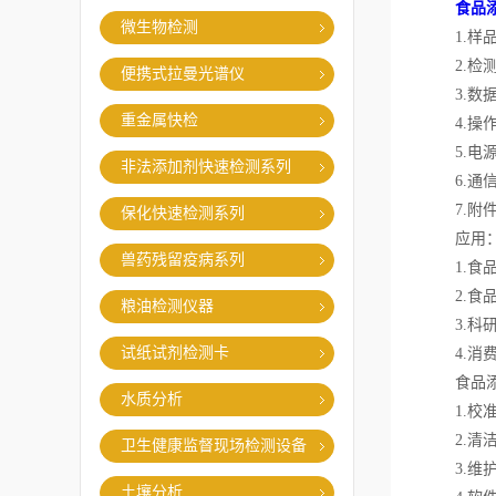
食品
微生物检测
1.样品
2.检测
便携式拉曼光谱仪
3.数据
重金属快检
4.操作
5.电源
非法添加剂快速检测系列
6.通信
7.附件
保化快速检测系列
应用
兽药残留疫病系列
1.食品
2.食品
粮油检测仪器
3.科研
试纸试剂检测卡
4.消费
食品添加
水质分析
1.校准
2.清洁
卫生健康监督现场检测设备
3.维护
土壤分析