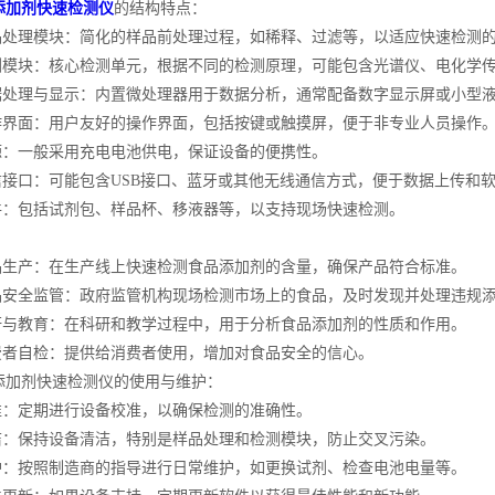
添加剂快速检测仪
的结构特点：
处理模块：简化的样品前处理过程，如稀释、过滤等，以适应快速检测
模块：核心检测单元，根据不同的检测原理，可能包含光谱仪、电化学
处理与显示：内置微处理器用于数据分析，通常配备数字显示屏或小型液
界面：用户友好的操作界面，包括按键或触摸屏，便于非专业人员操作
：一般采用充电电池供电，保证设备的便携性。
接口：可能包含USB接口、蓝牙或其他无线通信方式，便于数据上传和
：包括试剂包、样品杯、移液器等，以支持现场快速检测。
：
生产：在生产线上快速检测食品添加剂的含量，确保产品符合标准。
安全监管：政府监管机构现场检测市场上的食品，及时发现并处理违规
与教育：在科研和教学过程中，用于分析食品添加剂的性质和作用。
者自检：提供给消费者使用，增加对食品安全的信心。
剂快速检测仪的使用与维护：
：定期进行设备校准，以确保检测的准确性。
：保持设备清洁，特别是样品处理和检测模块，防止交叉污染。
：按照制造商的指导进行日常维护，如更换试剂、检查电池电量等。