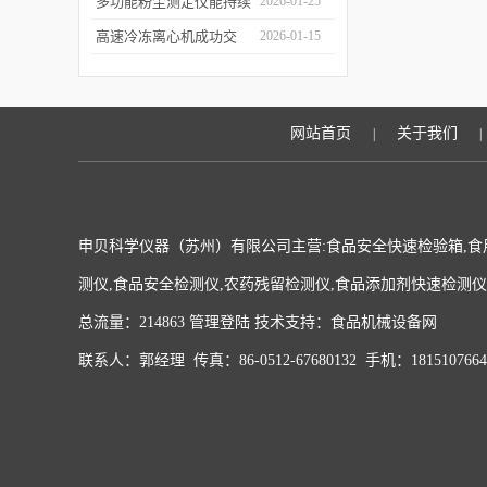
科学仪器水质在线监测仪
多功能粉尘测定仪能持续
2026-01-25
成功签约沪上客户
监测粉尘浓度，实时显示
高速冷冻离心机成功交
2026-01-15
数据变化
付，赋能生物医药前沿研
发与精准检测
网站首页
关于我们
|
|
申贝科学仪器（苏州）有限公司主营:食品安全快速检验箱,食
测仪,食品安全检测仪,农药残留检测仪,食品添加剂快速检测
总流量：214863
管理登陆
技术支持：
食品机械设备网
联系人：郭经理 传真：86-0512-67680132 手机：181510766