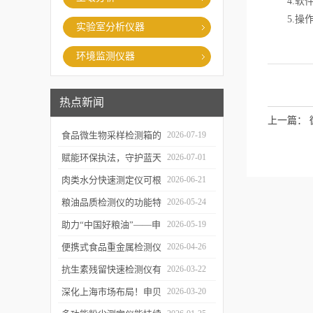
4.软件
5.操作
实验室分析仪器
环境监测仪器
热点新闻
上一篇：
食品微生物采样检测箱的
2026-07-19
结构功能及具体使用流程
赋能环保执法，守护蓝天
2026-07-01
介绍
白云——粉尘测定仪成功
肉类水分快速测定仪可根
2026-06-21
交付某市生态环境执法支
据不同肉品的特性切换对
粮油品质检测仪的功能特
2026-05-24
队
应检测模式
点及优势体现
助力“中国好粮油”——申
2026-05-19
贝科学仪器粮油检测仪器
便携式食品重金属检测仪
2026-04-26
整装发往粮油站
有哪些特点值得选择？
抗生素残留快速检测仪有
2026-03-22
哪些优势值得选择？
深化上海市场布局！申贝
2026-03-20