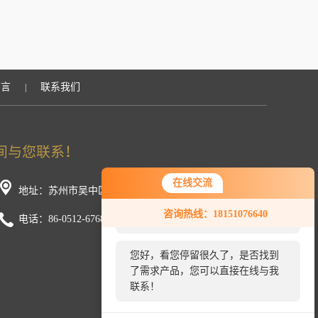
留言
联系我们
|
在线交流
地址：苏州市吴中区金枫路216号东创科技园D幢
您好！欢迎前来咨询，很高兴为您
咨询热线：18151076640
服务，请问您要咨询什么问题呢？
电话：86-0512-67681058
您好，看您停留很久了，是否找到
了需求产品，您可以直接在线与我
联系！