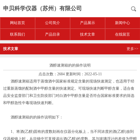
申贝科学仪器（苏州）有限公司
网站首页
公司简介
产品展示
新闻中心
联系我们
产品目录
技术文章
在线留言
技术文章
更多>>
酒醇速测箱的的操作说明
点击次数：2684 更新时间：2022-05-11
酒醇速测箱适用于蒸馏酒中国家标准规定含量的现场快速测定，也适用于经
过重新蒸馏的配制酒中甲醇含量的快速测定。可现场快速判断甲醇含量，适合食
品安全监督部门和卫生防疫部门对白酒中甲醇含量是否符合国家标准要求的筛选
和甲醇急性中毒现场快速判断。
酒醇速测箱的的操作说明如下：
1、将酒(乙醇)固有的度数刻画在仪器分化板上，当不同浓度的酒(乙醇)放到
仪器棱镜上时，从目镜中可直接读出酒(乙醇)的度数。其与玻璃浮计的差值为甲醇