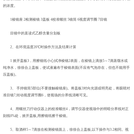
的浓度。
1棱镜座 2检测棱镜 3盖板 4校准螺丝 5镜筒 6视度调节圈 7目镜
目镜中的直读式乙醇含量分划板
2、在环境温度20℃时操作方法及结果计算
1 掀开盖板3，用擦镜纸小心拭净棱镜2表面，在棱镜上滴放5～7滴蒸馏水或
纯净水，徐徐合上盖板，使试液遍布于棱镜表面(不应有气泡存在，但也不能用手
压盖板)。
3、 手持镜筒5部位(不要接触棱镜座)。将盖板3对向光源或明亮处，将眼睛对
准目镜7,转动视度调节圈6，使视场的分界线清晰可见。
4、用螺丝刀拧动仪器上的校准螺丝4，调节仪器使视场中的明暗分界线对正
刻线0%处，掀开盖板,用擦镜纸擦干棱镜。
5、取酒样5～7滴放在检测棱镜面上，徐徐合上盖板,以下操作与3.2相同。视