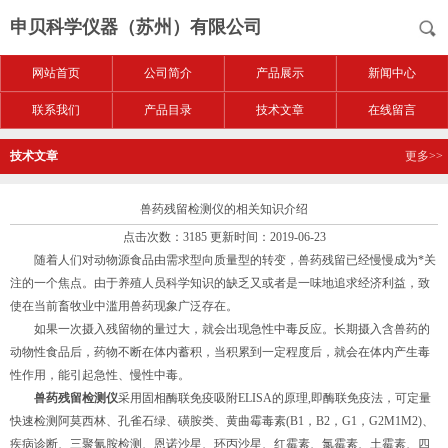
申贝科学仪器（苏州）有限公司
网站首页
公司简介
产品展示
新闻中心
联系我们
产品目录
技术文章
在线留言
技术文章
更多>>
兽药残留检测仪的相关知识介绍
点击次数：3185 更新时间：2019-06-23
随着人们对动物源食品由需求型向质量型的转变，兽药残留已经慢慢成为*关
注的一个焦点。由于养殖人员科学知识的缺乏又或者是一味地追求经济利益，致
使在当前畜牧业中滥用兽药现象广泛存在。
如果一次摄入残留物的量过大，就会出现急性中毒反应。长期摄入含兽药的
动物性食品后，药物不断在体内蓄积，当积累到一定程度后，就会在体内产生毒
性作用，能引起急性、慢性中毒。
兽药残留检测仪
采用固相酶联免疫吸附ELISA的原理,即酶联免疫法，可定量
快速检测阿莫西林、孔雀石绿、磺胺类、黄曲霉毒素(B1，B2，G1，G2M1M2)、
疾病诊断、三聚氰胺检测、恩诺沙星、环丙沙星、红霉素、氯霉素、土霉素、四