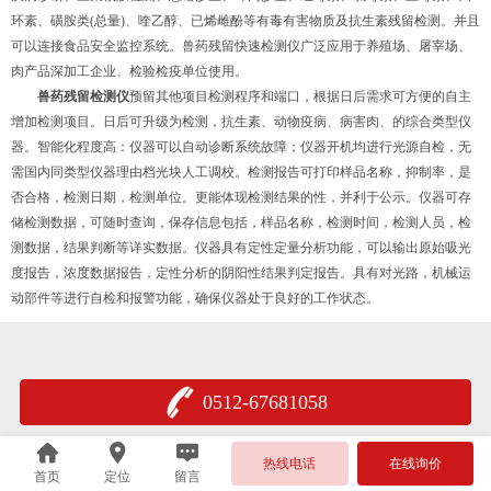
环素、磺胺类(总量)、喹乙醇、已烯雌酚等有毒有害物质及抗生素残留检测。并且
可以连接食品安全监控系统。兽药残留快速检测仪广泛应用于养殖场、屠宰场、
肉产品深加工企业、检验检疫单位使用。
兽药残留检测仪
预留其他项目检测程序和端口，根据日后需求可方便的自主
增加检测项目。日后可升级为检测，抗生素、动物疫病、病害肉、的综合类型仪
器。智能化程度高：仪器可以自动诊断系统故障；仪器开机均进行光源自检，无
需国内同类型仪器理由档光块人工调校。检测报告可打印样品名称，抑制率，是
否合格，检测日期，检测单位。更能体现检测结果的性，并利于公示。仪器可存
储检测数据，可随时查询，保存信息包括，样品名称，检测时间，检测人员，检
测数据，结果判断等详实数据。仪器具有定性定量分析功能，可以输出原始吸光
度报告，浓度数据报告，定性分析的阴阳性结果判定报告。具有对光路，机械运
动部件等进行自检和报警功能，确保仪器处于良好的工作状态。
0512-67681058
热线电话
在线询价
首页
定位
留言