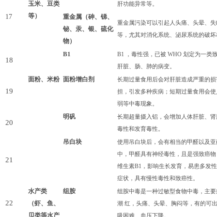
玉米、豆类
肝功能异常等。
等）
17
重金属
（
砷、锑、
重金属污染可以引起人头痛、头晕、失
铋、汞、银、硫化
等，尤其对消化系统、泌尿系统的破坏
物
）
B1
B1 ，毒性强，已被 WHO 划定为一类
18
肝脏、肠、肺的病变。
面粉、米粉
面粉增白剂
长期过量食用后会对肝脏造成严重的损
19
担，引发多种疾病；短期过量食用会使
弱等中毒现象。
明矾
长期超量摄入铝，会增加人体肝脏、肾
20
毒性和发育毒性
。
吊白块
使用吊白块后，会有相当的甲醛以及亚
中，甲醛具有神经毒性，且是强致癌物
21
维生素B1，影响生长发育，易患多发
症状，具有慢性毒性和致癌性
。
水产类
组胺
组胺中毒是一种过敏型食物中毒，主要
22
（
虾、鱼、
潮 红，头痛、头晕、胸闷等，有的可出
贝类等水产
吸困难、血压下降。