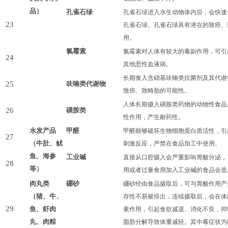
品
）
孔雀石绿
孔雀石绿进入水生动物体内后，会快速
23
孔雀石绿。孔雀石绿具有潜在的致癌、
用。
氯霉素
氯霉素对人体有较大的毒副作用，可引
24
其他恶性血液病。
长期食入含硝基呋喃类抗菌剂及其代谢
25
呋喃类代谢物
致癌、致畸胎的可能性。
人体长期摄入磺胺类药物的动物性食品
26
磺胺类
性作用，产生耐药性。
水发产品
甲醛
甲醛能够破坏生物细胞蛋白质活性，引
27
（牛肚、鱿
刺激反应，严禁在食品加工中使用。
鱼、海参
工业碱
直接从口腔摄入会严重影响胃酸分泌，
28
等）
用或者过量食用加入工业碱的食品会造
肉丸类
硼砂
硼砂经由食品摄取后，可与胃酸作用产
（
猪、牛、
存性不易被排出，连续摄取后，会在体
29
鱼、虾肉
素作用，引起食欲减退、消化不良，抑
丸、
肉
粽
脂肪分解导致体重减轻。其中毒症状为