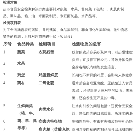
检测对象
超市食品安全检测解决方案主要针对蔬菜、水果、酱腌菜（泡菜）、肉及肉制
品、调味品、粮、油、米面及制品、米豆面制品、水产品等。
检测项目表
为了全面涵盖农药残留、兽药残留、食品添加剂、非食用化学添加物、微生物感
染等的检测，且针对超市来进行如下项目设计：
序号
食品种类
检测项目
检测物质的危害
1
蔬菜
农药残留
残留的农药容易积聚
体内，
引起慢性腹
负担；直接损害神经元，导致
身体
免疫
2
水果
全身各组织内细胞发生癌变。
3
鸡蛋
鸡蛋新鲜度
长期吃不新鲜的鸡蛋，会影响人体健康
4
药材
二氧化硫
遇水后会变成亚硫酸。亚硫酸进入食品
素B1，还能影响人体对钙的吸收。熏
硫，还会发生更严重的中毒。
5
生鲜肉类
注水肉引发的问题包括：违反食品安全
肉类水分
（
猪、牛、
益、降低肉类的口感质量、所注水的卫
鸡、羊
、鸭
6
病害肉特征物
生物性危害、有毒有害物质危害和药物
等等）
7
瘦肉精（盐酸克伦
食用含瘦肉精的肉制品后可出现肌肉振