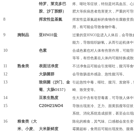
特罗、莱克多巴
疼、呕吐等症状，特别是对高血压、心
胺、沙丁胺醇）
肥大等疾病患者危害更大，严重的可导
8
挥发性盐基氮
挥发性盐基氮超标的食物存在腐败变质
用，有可能会导致食物中毒。
9
腌制品
亚HNO3盐
过量的亚HNO3盐进入人体后，会导致
能力，导致组织缺氧，从而引起机体中
10
色素
合成色素也对人体有伤害作用，可能导
等等，有些色素在人体内可能转换成致
11
熟食类
表面洁净度
不洁净食品可能会引发呕吐，腹泻等食
12
大肠菌群
会导致肠道外感染、急性腹泻等
。
13
致病菌（沙门、金
引起急性中毒，呕吐、腹泻、发烧等，
葡、大肠O157）
畸、致突变等。
14
豆浆生熟度
生大豆中含有皂苷毒素，可导致人体中
C20H21NO4
15
导致
出现发冷、乏力、面黄肌瘦等症状
系统、消化系统造成损害，甚至会出现
16
粮食类（大
陈化的粮食，
其
气味、口感都会发生变
米、小麦、
大米新鲜度
霉菌超标，食用后可能出现发热、腹痛