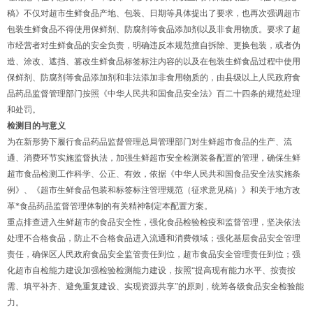
稿》不仅对超市生鲜食品产地、包装、日期等具体提出了要求，也再次强调超市
包装生鲜食品不得使用保鲜剂、防腐剂等食品添加剂以及非食用物质。要求了超
市经营者对生鲜食品的安全负责，明确违反本规范擅自拆除、更换包装，或者伪
造、涂改、遮挡、篡改生鲜食品标签标注内容的以及在包装生鲜食品过程中使用
保鲜剂、防腐剂等食品添加剂和非法添加非食用物质的，由县级以上人民政府食
品药品监督管理部门按照《中华人民共和国食品安全法》百二十四条的规范处理
和处罚。
检测目的与意义
为在新形势下履行食品药品监督管理总局管理部门对生鲜超市食品的生产、流
通、消费环节实施监督执法，加强生鲜超市安全检测装备配置的管理，确保生鲜
超市食品检测工作科学、公正、有效，依据《中华人民共和国食品安全法实施条
例》、《超市生鲜食品包装和标签标注管理规范（征求意见稿）》和关于地方改
革*食品药品监督管理体制的有关精神制定本配置方案。
重点排查进入生鲜超市的食品安全性，强化食品检验检疫和监督管理，坚决依法
处理不合格食品，防止不合格食品进入流通和消费领域；强化基层食品安全管理
责任，确保区人民政府食品安全监管责任到位，超市食品安全管理责任到位；强
化超市自检能力建设加强检验检测能力建设，按照“提高现有能力水平、按责按
需、填平补齐、避免重复建设、实现资源共享”的原则，统筹各级食品安全检验能
力。