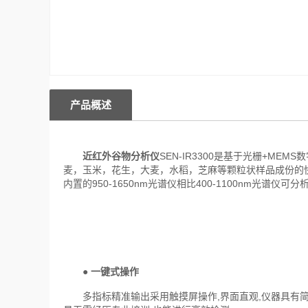
产品概述
近红外谷物分析仪
SEN-IR3300是基于光栅+M
麦，玉米，花生，大麦，水稻，芝麻等颗粒状样品成份的
内置的950-1650nm光谱仪相比400-1100nm光谱
●
一键式操作
多指标精准输出采用触摸屏操作,界面直观,仪器具有简