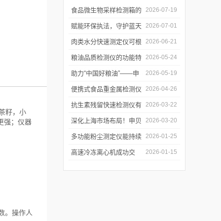
食品微生物采样检测箱的
2026-07-19
结构功能及具体使用流程
赋能环保执法，守护蓝天
2026-07-01
介绍
白云——粉尘测定仪成功
肉类水分快速测定仪可根
2026-06-21
交付某市生态环境执法支
据不同肉品的特性切换对
粮油品质检测仪的功能特
2026-05-24
队
应检测模式
点及优势体现
助力“中国好粮油”——申
2026-05-19
贝科学仪器粮油检测仪器
便携式食品重金属检测仪
2026-04-26
整装发往粮油站
有哪些特点值得选择？
抗生素残留快速检测仪有
2026-03-22
油茶籽，小
哪些优势值得选择？
深化上海市场布局！申贝
2026-03-20
更强；仪器
科学仪器水质在线监测仪
多功能粉尘测定仪能持续
2026-01-25
成功签约沪上客户
监测粉尘浓度，实时显示
高速冷冻离心机成功交
2026-01-15
数据变化
付，赋能生物医药前沿研
发与精准检测
数。操作人