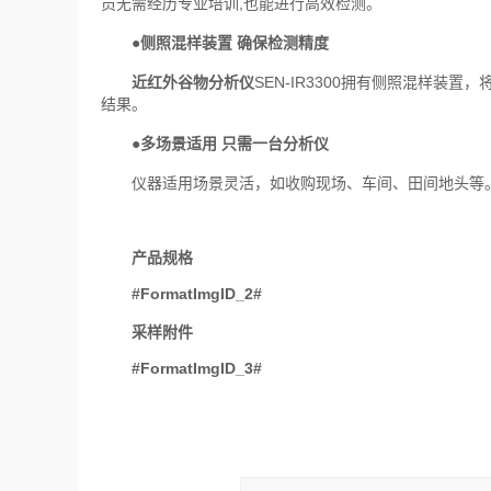
员无需经历专业培训,也能进行高效检测。
●
侧照混样装置 确保检测精度
近红外谷物分析仪
SEN-IR3300拥有侧照混样
结果。
●
多场景适用 只需一台分析仪
仪器适用场景灵活，如收购现场、车间、田间地头等。
产品规格
#FormatImgID_2#
采样附件
#FormatImgID_3#