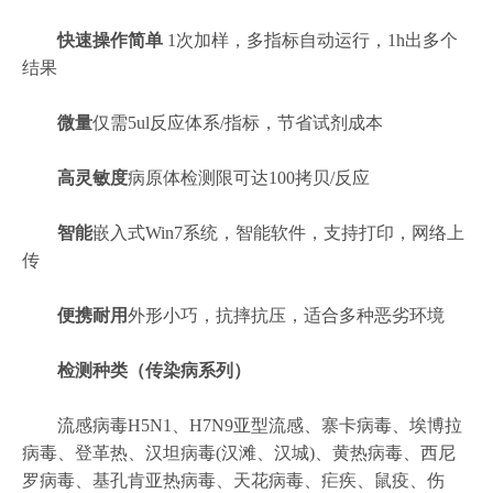
快速
操作简单
1次加样，多指标自动运行，1h出多个
结果
微量
仅需5ul反应体系/指标，节省试剂成本
高灵敏度
病原体检测限可达100拷贝/反应
智能
嵌入式Win7系统，智能软件，支持打印，网络上
传
便携耐用
外形小巧，抗摔抗压，适合多种恶劣环境
检测种类（传染病系列）
流感病毒H5N1、H7N9亚型流感、寨卡病毒、埃博拉
病毒、登革热、汉坦病毒(汉滩、汉城)、黄热病毒、西尼
罗病毒、基孔肯亚热病毒、天花病毒、疟疾、鼠疫、伤