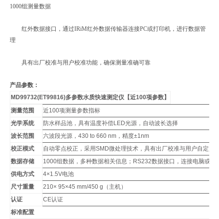
1000组测量数据
红外数据接口，通过IRiM红外数据传输器连接PC或打印机，进行数据管
理
具有出厂校准与用户校准功能，确保测量准确可靠
产品参数：
MD99732(ET99816)多参数水质快速测定仪【近100项参数】
测量范围
近100项测量参数指标
光学系统
防水样品池，具有温度补偿LED光源，自动波长选择
波长范围
六波段光源，430 to 660 nm，精度±1nm
校正模式
自动零点校正，采用SMD微处理技术，具有出厂校准与用户自定义
数据存储
1000组数据，多种数据相关信息；RS232数据接口，连接电脑或打
供电方式
4×1.5V电池
尺寸重量
210× 95×45 mm/450 g（主机）
认证
CE认证
标准配置