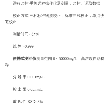
远程监控 手机远程操作仪器测量，监控、调取数据
校正方式 三种标准物质校正，标准曲线校正，单点快
速校正
测量时间 8分钟
线 性 >0.999
便携式测油仪
测量范围 0～50000mg/L，高浓度自动稀
释
分 辨 率 0.001mg/L
检 出 限 0.03mg/L
重 现 性 RSD<3%