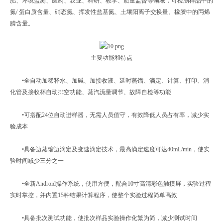
肥、环境监测、医药、农业、科研、教学、质量监督等领域，可检测样品中的
氮/ 蛋白质含量、硝态氮、挥发性盐基氮、土壤阳离子交换量、橡胶中的丙烯
腈含量。
主要功能和特点
•全自动加稀释水、加碱、加接收液、延时蒸馏、滴定、计算、打印、消
化管及接收杯自动排空功能、蒸汽流量调节、故障自检等功能
•可搭配24位自动进样器，无需人员值守，有效降低人员占有率，减少实
验成本
•具备边蒸馏边滴定及变速滴定技术，最高滴定速度可达40mL/min，使实
验时间减少三分之一
•全新Android操作系统，使用方便，配合10寸高清彩色触摸屏，实验过程
实时掌控，并内置15种结果计算程序，使整个实验过程简单高效
•具备批次测试功能，使批次样品实验操作化繁为简，减少测试时间