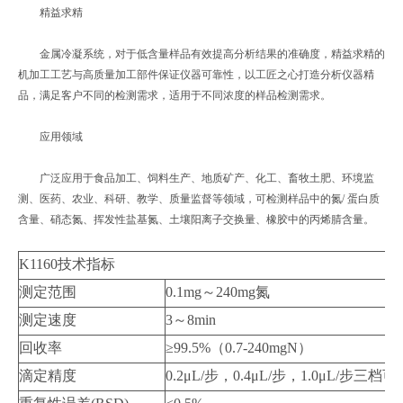
精益求精
金属冷凝系统，对于低含量样品有效提高分析结果的准确度，精益求精的
机加工工艺与高质量加工部件保证仪器可靠性，以工匠之心打造分析仪器精
品，满足客户不同的检测需求，适用于不同浓度的样品检测需求。
应用领域
广泛应用于食品加工、饲料生产、地质矿产、化工、畜牧土肥、环境监
测、医药、农业、科研、教学、质量监督等领域，可检测样品中的氮/ 蛋白质
含量、硝态氮、挥发性盐基氮、土壤阳离子交换量、橡胶中的丙烯腈含量。
K1160技术指标
测定范围
0.1mg～240mg氮
测定速度
3～8min
回收率
≥99.5%（0.7-240mgN）
滴定精度
0.2μL/步，0.4μL/步，1.0μL/步三档可