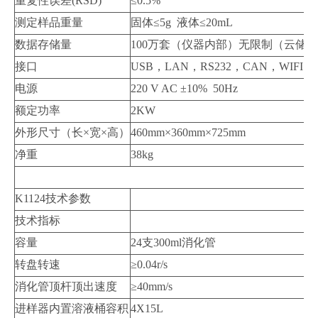
重复性误差(RSD)
≤0.5%
测定样品重量
固体≤5g
液体≤20mL
数据存储量
100万套（仪器内部）无限制（云储
接口
USB，LAN，RS232，CAN，WIFI
电源
220 V AC
±10%
50Hz
额定功率
2KW
外形尺寸（长×宽×高）
460mm×360mm×725mm
净重
38kg
K1124技术参数
技术指标
容量
24支300ml消化管
转盘转速
≥0.04r/s
消化管顶杆顶出速度
≥40mm/s
进样器内置溶液桶容积
4X15L