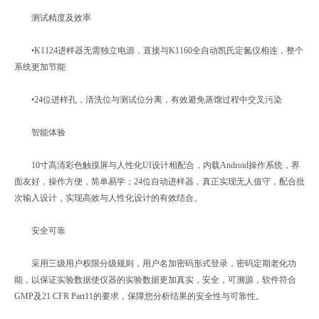
测试精度及效率
•K1124进样器无需独立电源，直接与K1160全自动凯氏定氮仪相连，整个
系统更加节能
•24位进样孔，清洗位与测试位分离，有效避免蒸馏过程中交叉污染
智能体验
10寸高清彩色触摸屏与人性化UI设计相配合，内载Android操作系统，界
面友好，操作方便，简单易学；24位自动进样器，真正实现无人值守，配合批
次输入设计，实现高效与人性化设计的有效结合。
安全可靠
采用三级用户权限分级规则，用户名加密码形式登录，密码定期老化功
能，以保证实验数据使仪器的实验数据更加真实，安全，可溯源，软件符合
GMP及21 CFR Part11的要求，保障您分析结果的安全性与可靠性。