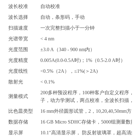
波长校准
自动校准
波长选择
自动，条形码，手动
扫描速度
一次完整扫描小于一分钟
光谱带宽
< 4 nm
光度范围
±3.0 A（340 - 900 nm内）
光度精度
0.005A(0.0-0.5A时)；1%（0.5-2.0 A时）
光度线性
<0.5%（2A），≤1%(＞2A)
散射光
< 0.1%
200多种预设程序，100种客户自定义程序
测量模式
子，动力学测试，两点校准，全波长扫描，
比色皿类型
16 mm外径圆形试管，2，10,20,40,50mm方
数据存储
16 GB Micro SDHC存储卡，5000组测量数
显示屏
10.1″高清显示屏， 防反射玻璃罩，超高清触