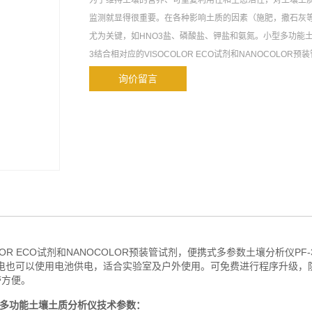
为了维持土壤的营养、可重复利用性和生态活性，对土壤土
监测就显得很重要。在各种影响土质的因素（施肥，撒石灰
尤为关键，如HNO3盐、磷酸盐、钾盐和氨氮。小型多功能土
3结合相对应的VISOCOLOR ECO试剂和NANOCOLOR
参数土壤分析仪PF-3可以快速准确地完成土壤土质的分析检
询价留言
LOR ECO试剂和NANOCOLOR预装管试剂，便携式多参数土壤分析仪PF
供电也可以使用电池供电，适合实验室及户外使用。可免费进行程序升级，
带方便。
型多功能土壤土质分析仪
技术参数：