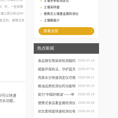
质进行可靠的分析
土壤多参数测定仪
等）中，一些参数
土壤采样器
壤土质分析仪PF-
便携式土壤重金属检测仪
预装管试剂，便携式多
土壤酸度计
测。
查看全部
热点新闻
食品微生物采样检测箱的
2026-07-19
结构功能及具体使用流程
赋能环保执法，守护蓝天
2026-07-01
介绍
白云——粉尘测定仪成功
肉类水分快速测定仪可根
2026-06-21
交付某市生态环境执法支
据不同肉品的特性切换对
粮油品质检测仪的功能特
2026-05-24
队
应检测模式
点及优势体现
助力“中国好粮油”——申
2026-05-19
-3可以快速
防水功能，
贝科学仪器粮油检测仪器
便携式食品重金属检测仪
2026-04-26
整装发往粮油站
有哪些特点值得选择？
抗生素残留快速检测仪有
2026-03-22