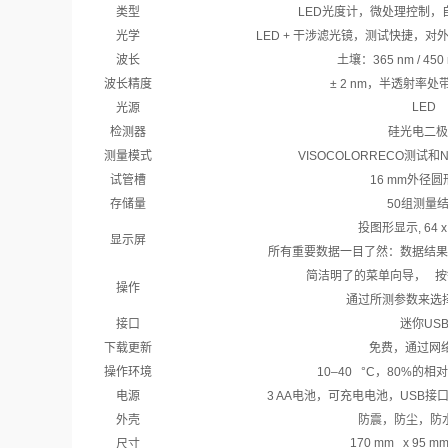
类型
LED光度计，微处理控制，
光学
LED + 干涉滤光镜，测试快捷，
波长
土壤：365 nm / 450 
波长精度
± 2 nm，半透射率处带
LED
光源
检测器
硅光电二极
测量模式
VISOCOLORRECO测试和
试管槽
16 mm外径
存储量
50组测量
投图形显示, 64 x 
显示屏
所有重要数据一目了然：数据结
简洁明了的菜单向导， 按
操作
通过所测参数来选
接口
迷你US
下载更新
免费，通过网络
操作环境
10–40 °C，80%的
电源
3 AA电池，可充电电池，USB
外壳
防震，防尘，防水
170 mm x 95 mm
尺寸