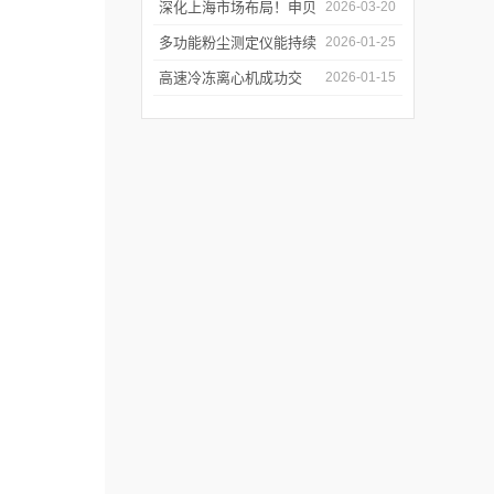
哪些优势值得选择？
深化上海市场布局！申贝
2026-03-20
科学仪器水质在线监测仪
多功能粉尘测定仪能持续
2026-01-25
成功签约沪上客户
监测粉尘浓度，实时显示
高速冷冻离心机成功交
2026-01-15
数据变化
付，赋能生物医药前沿研
发与精准检测