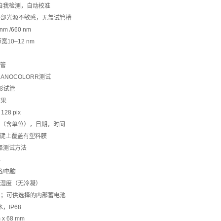
自我检测，自动校准
对外部光源不敏感，无盖试管槽
nm /660 nm
宽10–12 nm
管
NANOCOLORR测试
圆形试管
结果
128 pix
果（含单位），日期，时间
键上覆盖有塑料膜
择测试方法
B
/电脑
相对湿度（无冷凝）
接口；可供选择的内部蓄电池
，IP68
 x 68 mm