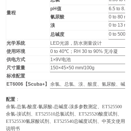
pH值
6.5 to 8.4
量程
氰尿酸
0 to 80 mg
0 to 13 mg
溴
0 to 500 
总碱度
光学系统
LED光源，防水测量设计
使用环境
0 to 40℃；RH 30 to 90% 无冷凝
供电方式
1×9V电池
尺寸重量
150×45×50 mm/100g
标准配置
ET6006【Scuba+】
余氯、总氯、溴、酸度、氰尿酸、碱度
配置
：
余氯-总氯-酸度-氰尿酸-总碱度-溴多参数测定、ET525500
余氯-溴试剂、ET525510总氯试剂、ET525520酸度试剂、
ET525530氰尿酸试剂、ET525540总碱度试剂、中英文使用
说明书