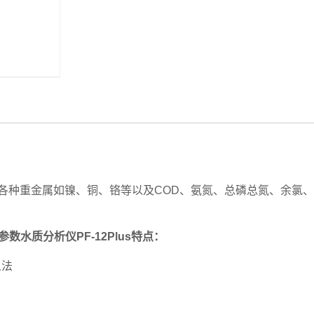
种重金属如镍、铜、铬等以及COD、氨氮、总磷总氮、余氯、
数水质分析仪PF-12Plus特点：
义法