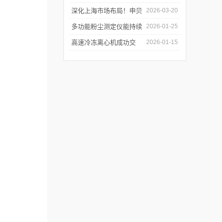
哪些优势值得选择？
深化上海市场布局！申贝
2026-03-20
科学仪器水质在线监测仪
多功能粉尘测定仪能持续
2026-01-25
成功签约沪上客户
监测粉尘浓度，实时显示
高速冷冻离心机成功交
2026-01-15
数据变化
付，赋能生物医药前沿研
发与精准检测