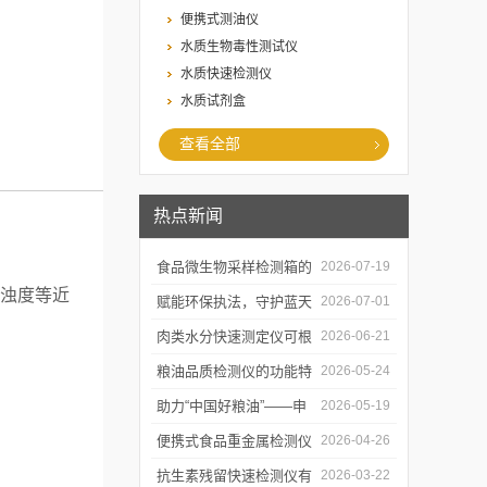
便携式测油仪
水质生物毒性测试仪
水质快速检测仪
水质试剂盒
查看全部
热点新闻
食品微生物采样检测箱的
2026-07-19
浊度等近
结构功能及具体使用流程
赋能环保执法，守护蓝天
2026-07-01
介绍
白云——粉尘测定仪成功
肉类水分快速测定仪可根
2026-06-21
交付某市生态环境执法支
据不同肉品的特性切换对
粮油品质检测仪的功能特
2026-05-24
队
应检测模式
点及优势体现
助力“中国好粮油”——申
2026-05-19
贝科学仪器粮油检测仪器
便携式食品重金属检测仪
2026-04-26
整装发往粮油站
有哪些特点值得选择？
抗生素残留快速检测仪有
2026-03-22