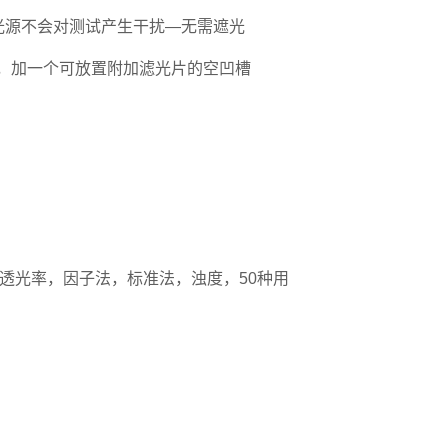
光源不会对测试产生干扰—无需遮光
690 nm，加一个可放置附加滤光片的空凹槽
透光率，因子法，标准法，浊度，50种用