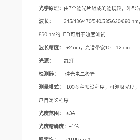
光学原理：
由7个滤光片组成的滤镜轮，外部
波长：
345/436/470/540/585/620/
860 nm的LED可用于浊度测试
波长精度：
±2 nm，光谱带宽10 – 12 nm
光源：
氙灯
检测器：
硅光电二极管
测量模式：
100多种预设程序，可测吸光度，
户自定义程序
光度范围：
±3A
光度精确度：
±1%
稳定性：
<0.002 A/h